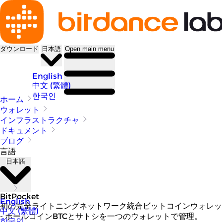
ダウンロード
日本語
Open main menu
English
中文 (繁體)
한국인
ホーム
ウォレット
インフラストラクチャ
ドキュメント
ブログ
言語
日本語
BitPocket
English
初の完全ライトニングネットワーク統合ビットコインウォレッ
中文 (繁體)
- ホールコインBTCとサトシを一つのウォレットで管理。
한국인