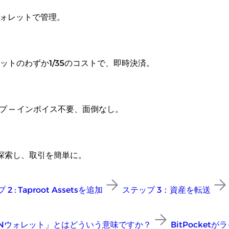
つのウォレットで管理。
トのわずか1/35のコストで、即時決済。
プ — インボイス不要、面倒なし。
を探索し、取引を簡単に。
2 : Taproot Assetsを追加
ステップ 3：資産を転送
C/LNウォレット」とはどういう意味ですか？
BitPock