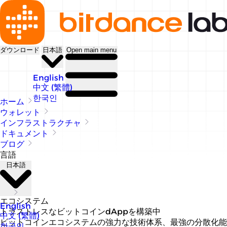
ダウンロード
日本語
Open main menu
English
中文 (繁體)
한국인
ホーム
ウォレット
インフラストラクチャ
ドキュメント
ブログ
言語
日本語
エコシステム
English
トラストレスなビットコインdAppを構築中
中文 (繁體)
ビットコインエコシステムの強力な技術体系、最強の分散化能
한국인