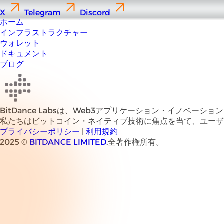
X
Telegram
Discord
ホーム
インフラストラクチャー
ウォレット
ドキュメント
ブログ
BitDance Labsは、Web3アプリケーション・イノベーシ
私たちはビットコイン・ネイティブ技術に焦点を当て、ユー
プライバシーポリシー
|
利用規約
2025 ©
BITDANCE LIMITED
.全著作権所有。